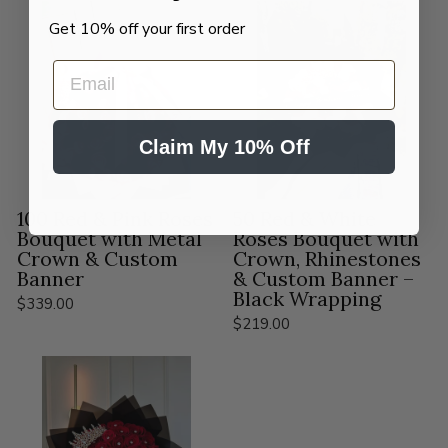
Get 10% off your first order
EMAIL
Claim My 10% Off
100 Red & Pink Roses
50 Red & White
Bouquet with Metal
Roses Bouquet with
Crown & Custom
Crown, Rhinestones
Banner
& Custom Banner –
Black Wrapping
$339.00
$219.00