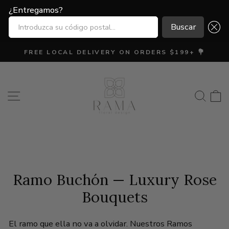
¿Entregamos?
¿Entregamos?
INTRODUZCA SU CÓDIGO POSTAL...
INTRODUZCA SU CÓDIGO POSTAL...
Buscar
Buscar
Ir
FREE LOCAL DELIVERY ON ORDERS $199+ 💐
directamente
diapositivas
al
pausa
contenido
Navegación
Busca
C
Ramo Buchón — Luxury Rose
Bouquets
El ramo que ella no va a olvidar. Nuestros Ramos